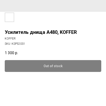
Усилитель днища А480, KOFFER
KOFFER
SKU:
KSP52031
1 300
р.
Out of stock