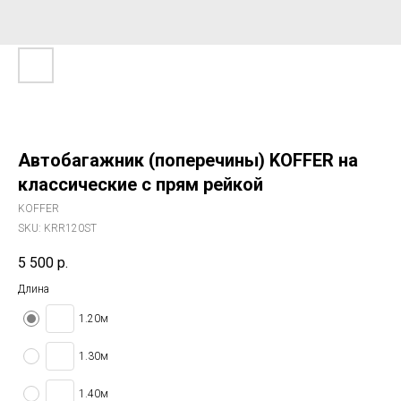
Автобагажник (поперечины) KOFFER на
классические с прям рейкой
KOFFER
SKU:
KRR120ST
5 500
р.
Длина
1.20м
1.30м
1.40м