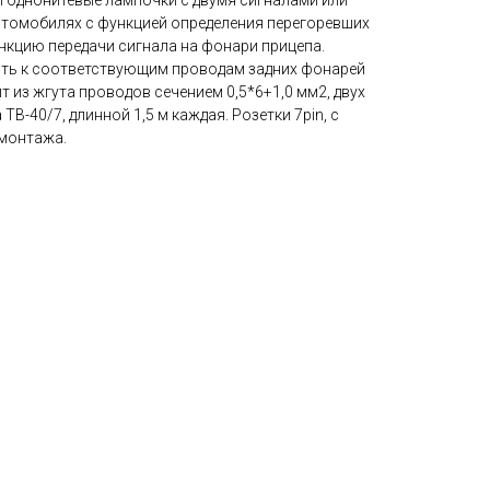
 однонитевые лампочки c двумя сигналами или
втомобилях с функцией определения перегоревших
нкцию передачи сигнала на фонари прицепа.
ить к соответствующим проводам задних фонарей
 из жгута проводов сечением 0,5*6+1,0 мм2, двух
ТВ-40/7, длинной 1,5 м каждая. Розетки 7pin, с
 монтажа.