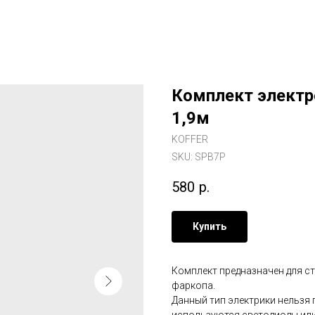
Комплект электр
1,9м
KOFFER
SKU:
SPB7P
580
р.
Купить
Комплект предназначен для с
фаркопа.
Данный тип электрики нельзя