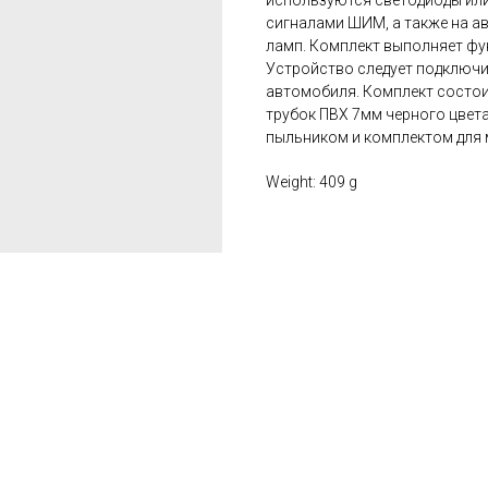
используются светодиоды или
сигналами ШИМ, а также на а
ламп. Комплект выполняет фу
Устройство следует подключ
автомобиля. Комплект состоит
трубок ПВХ 7мм черного цвета 
пыльником и комплектом для
Weight: 409 g