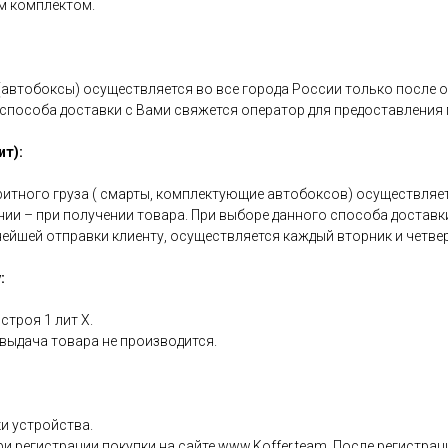
м комплектом.
(автобоксы) осуществляется во все города России только после 
 способа доставки с Вами свяжется оператор для предоставлени
т):
итного груза ( смарты, комплектующие автобоксов) осуществляет
нии – при получении товара. При выборе данного способа доставк
ейшей отправки клиенту, осуществляется каждый вторник и четвер
:
строя 1 лит Х.
е выдача товара не производится.
ки устройства.
 регистрации покупки на сайте www.Koffer.team. После регистраци