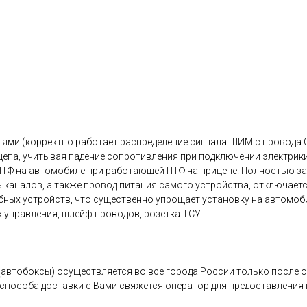
ями (корректно работает распределение сигнала ШИМ с провода 
цепа, учитывая падение сопротивления при подключении электрик
ПТФ на автомобиле при работающей ПТФ на прицепе. Полностью 
ь каналов, а также провод питания самого устройства, отключает
ных устройств, что существенно упрощает установку на автомоб
к управления, шлейф проводов, розетка ТСУ
(автобоксы) осуществляется во все города России только после 
 способа доставки с Вами свяжется оператор для предоставлени