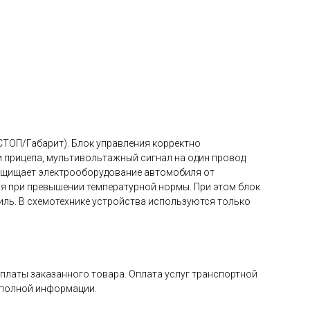
СТОП/Габарит). Блок управления корректно
и прицепа, мультивольтажный сигнал на один провод
защищает электрооборудование автомобиля от
ся при превышении температурной нормы. При этом блок
иль. В схемотехнике устройства используются только
оплаты заказанного товара. Оплата услуг транспортной
я полной информации.