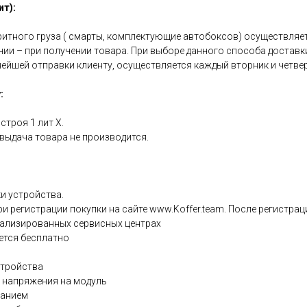
т):
итного груза ( смарты, комплектующие автобоксов) осуществляет
нии – при получении товара. При выборе данного способа доставк
ейшей отправки клиенту, осуществляется каждый вторник и четвер
:
строя 1 лит Х.
е выдача товара не производится.
ки устройства.
 регистрации покупки на сайте www.Koffer.team. После регистраци
иализированных сервисных центрах
ется бесплатно
стройства
 напряжения на модуль
ванием