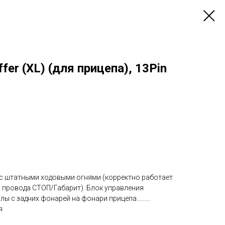
fer (XL) (для прицепа), 13Pin
с штатными ходовыми огнями (корректно работает
 провода СТОП/Габарит). Блок управления
 с задних фонарей на фонари прицепа.........
я